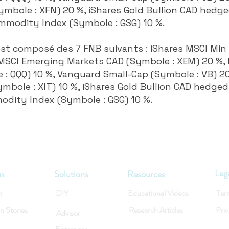
ymbole : XFN) 20 %, iShares Gold Bullion CAD hedg
ommodity Index (Symbole : GSG) 10 %.
 est composé des 7 FNB suivants : iShares MSCI Min
 MSCI Emerging Markets CAD (Symbole : XEM) 20 %,
: QQQ) 10 %, Vanguard Small-Cap (Symbole : VB) 20
mbole : XIT) 10 %, iShares Gold Bullion CAD hedged
odity Index (Symbole : GSG) 10 %.
Leg
us
Solutions
Resources
m
DIY
Educational Videos
Ter
on Stories
Research Articles
Priv
Advisor