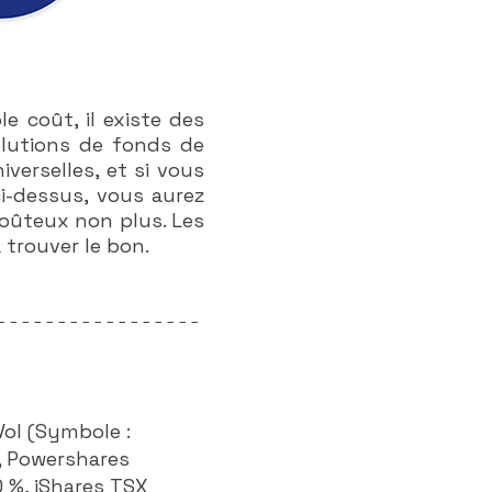
e coût, il existe des
olutions de fonds de
iverselles, et si vous
i-dessus, vous aurez
coûteux non plus. Les
trouver le bon.
-----------------
Vol (Symbole :
%, Powershares
 %, iShares TSX