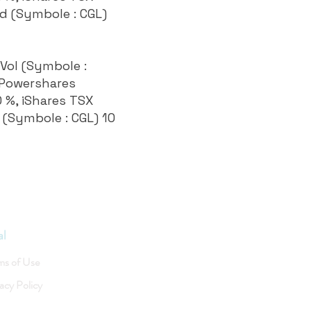
ed (Symbole : CGL)
 Vol (Symbole :
 Powershares
 %, iShares TSX
 (Symbole : CGL) 10
al
ms of Use
acy Policy