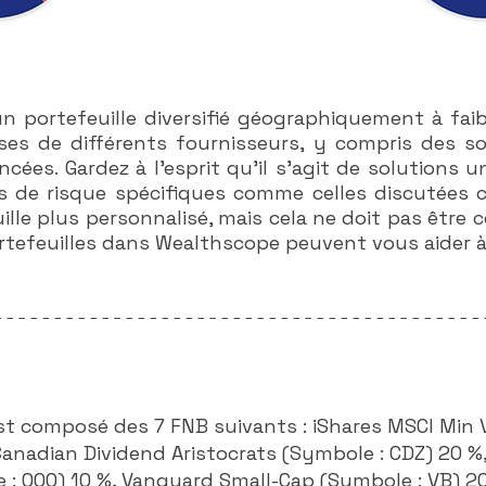
n portefeuille diversifié géographiquement à faibl
es de différents fournisseurs, y compris des s
es. Gardez à l'esprit qu'il s'agit de solutions un
s de risque spécifiques comme celles discutées c
ille plus personnalisé, mais cela ne doit pas être 
tefeuilles dans Wealthscope peuvent vous aider à 
-----------------------------------------
 est composé des 7 FNB suivants : iShares MSCI Min 
Canadian Dividend Aristocrats (Symbole : CDZ) 20 
: QQQ) 10 %, Vanguard Small-Cap (Symbole : VB) 20