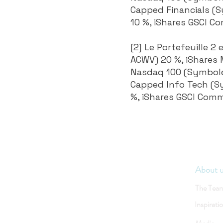
Capped Financials (S
10 %, iShares GSCI C
[2] Le Portefeuille 2
ACWV) 20 %, iShares
Nasdaq 100 (Symbole 
Capped Info Tech (Sy
%, iShares GSCI Comm
About 
The Tea
Inspirati